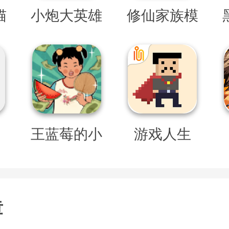
猫
小炮大英雄
修仙家族模
拟器
王蓝莓的小
游戏人生
卖部
章