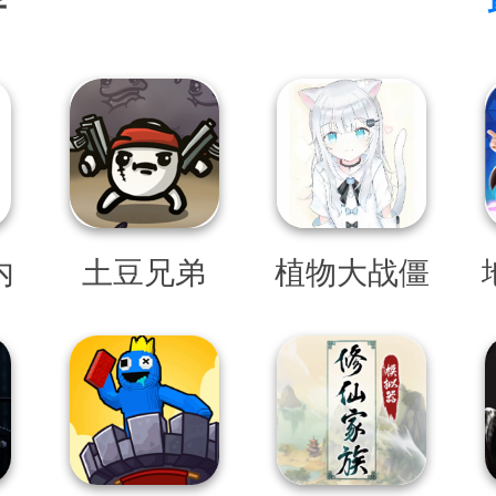
荐
内
土豆兄弟
植物大战僵
速
尸QWQ版