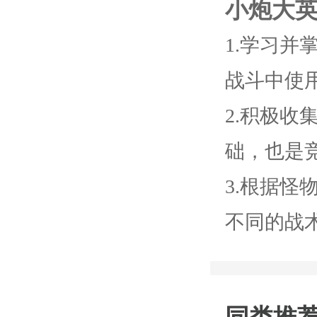
小炮大
1.学习
战斗中使
2.积极
础，也是
3.根据
不同的战