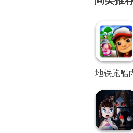
同类推
地铁跑酷
置SO变
菜单