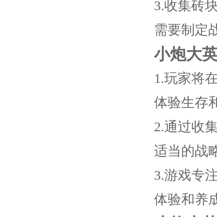
3.收集
需要制定
小炮大
1.玩家将
体验生存
2.通过
适当的战
3.游戏
体验和养