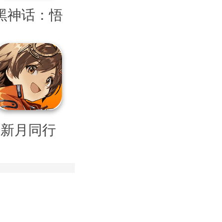
黑神话：悟
空
新月同行