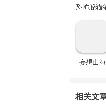
恐怖躲猫
2旧版本
妄想山海
相关文