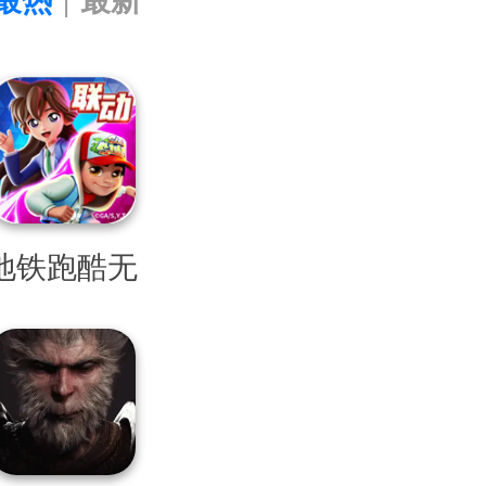
最热
|
最新
地铁跑酷无
限金币钥匙
版