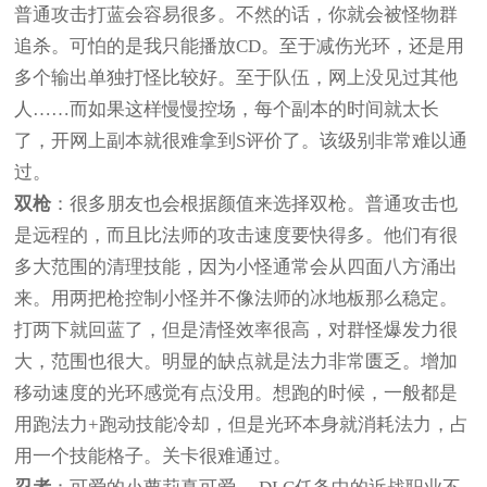
普通攻击打蓝会容易很多。不然的话，你就会被怪物群
追杀。可怕的是我只能播放CD。至于减伤光环，还是用
多个输出单独打怪比较好。至于队伍，网上没见过其他
人……而如果这样慢慢控场，每个副本的时间就太长
了，开网上副本就很难拿到S评价了。该级别非常难以通
过。
双枪
：很多朋友也会根据颜值来选择双枪。普通攻击也
是远程的，而且比法师的攻击速度要快得多。他们有很
多大范围的清理技能，因为小怪通常会从四面八方涌出
来。用两把枪控制小怪并不像法师的冰地板那么稳定。
打两下就回蓝了，但是清怪效率很高，对群怪爆发力很
大，范围也很大。明显的缺点就是法力非常匮乏。增加
移动速度的光环感觉有点没用。想跑的时候，一般都是
用跑法力+跑动技能冷却，但是光环本身就消耗法力，占
用一个技能格子。关卡很难通过。