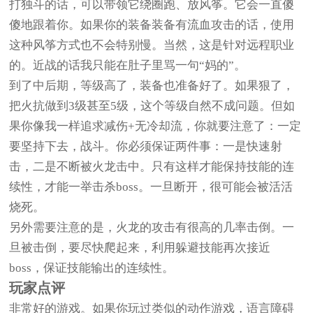
打独斗的话，可以带领它绕圈跑、放风筝。它会一直傻
傻地跟着你。如果你的装备装备有流血攻击的话，使用
这种风筝方式也不会特别慢。当然，这是针对远程职业
的。近战的话我只能在肚子里骂一句“妈的”。
到了中后期，等级高了，装备也准备好了。如果狠了，
把火抗做到3级甚至5级，这个等级自然不成问题。但如
果你像我一样追求减伤+无冷却流，你就要注意了：一定
要坚持下去，战斗。你必须保证两件事：一是快速射
击，二是不断被火龙击中。只有这样才能保持技能的连
续性，才能一举击杀boss。一旦断开，很可能会被活活
烧死。
另外需要注意的是，火龙的攻击有很高的几率击倒。一
旦被击倒，要尽快爬起来，利用躲避技能再次接近
boss，保证技能输出的连续性。
玩家点评
非常好的游戏。如果你玩过类似的动作游戏，语言障碍