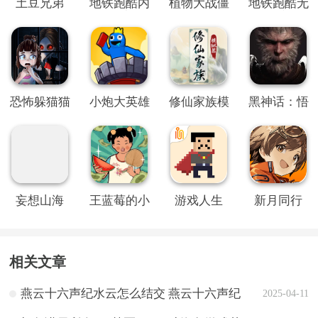
土豆兄弟
地铁跑酷内
植物大战僵
地铁跑酷无
置SO变速
尸QWQ版
限金币钥匙
菜单
版
恐怖躲猫猫
小炮大英雄
修仙家族模
黑神话：悟
2旧版本
拟器
空
妄想山海
王蓝莓的小
游戏人生
新月同行
卖部
相关文章
燕云十六声纪水云怎么结交 燕云十六声纪
2025-04-11
水云攻略