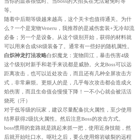
当你的血条很低时、当boss的大招实在无法避免时等
等。
随着中后期等级越来越高，这个关卡也值得通关。为什
么？一个是宠物Veneru，我推荐的是减伤套装+无冷却流
必备；另一个是设备。从这个级别开始，获得的材料就
可以用来合成SR级装备了。通常有一些好的随机属性。
白炽神龙打法攻略
白炽魔龙：宠物田江，暴击伤害4级
这个级别对新手和老手来说都是威胁。火龙Boss可以远
距离攻击，也可以近处攻击，而且还有几种全屏攻击方
式，非常麻烦。更烦人的是，几乎每次攻击都会造成火
焰伤害，而且生命值会慢慢下降！一不小心就会被活活
烧死（汗）
对于低等级的玩家，建议尽量配备抗火属性，至少使用
结界获得2级抗火属性。然后注意Boss的攻击方式。
boss惯用的套路就是跳起来抓一把，使用近身技能，然
后就开始吐口水。呕吐之后，要么使用熔岩破裂的远程