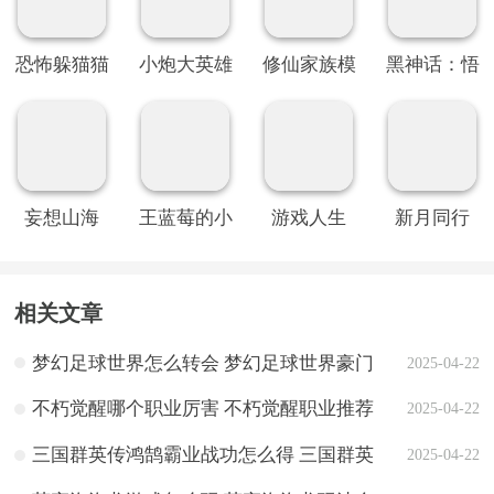
恐怖躲猫猫
小炮大英雄
修仙家族模
黑神话：悟
2旧版本
拟器
空
妄想山海
王蓝莓的小
游戏人生
新月同行
卖部
相关文章
梦幻足球世界怎么转会 梦幻足球世界豪门
2025-04-22
转会攻略
不朽觉醒哪个职业厉害 不朽觉醒职业推荐
2025-04-22
三国群英传鸿鹄霸业战功怎么得 三国群英
2025-04-22
传鸿鹄霸业战功获得方法